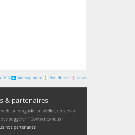
x RSS
SitemapIndex
Plan de site
News
s & partenaires
e web, un magasin, un atelier, un service
 nous suggérer ? Contactez-nous !
ous nos partenaires