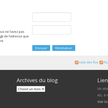
ous ne l’avez pas
agit de l’adresse que
nt.
Liste des flux
Flu
Archives du blog
Lien
Un sit
etc. à
Voir t