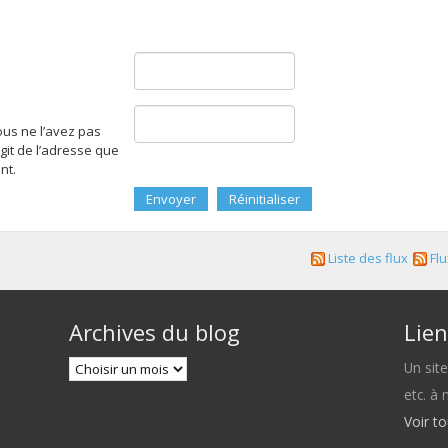
ous ne l’avez pas
agit de l’adresse que
nt.
Liste des flux
Flu
Archives du blog
Lien
Un sit
etc. à
Voir t