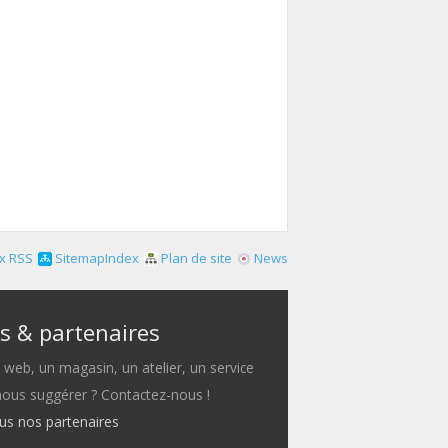
x RSS
SitemapIndex
Plan de site
News
s & partenaires
e web, un magasin, un atelier, un service
 nous suggérer ? Contactez-nous !
ous nos partenaires