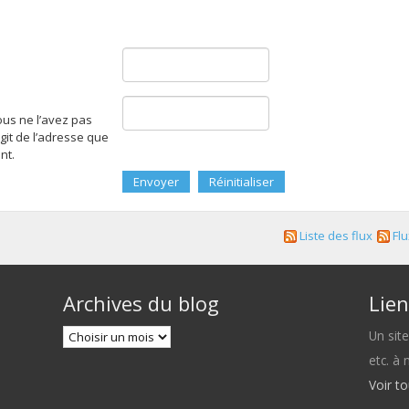
ous ne l’avez pas
agit de l’adresse que
nt.
Liste des flux
Flu
Archives du blog
Lien
Un sit
etc. à
Voir t