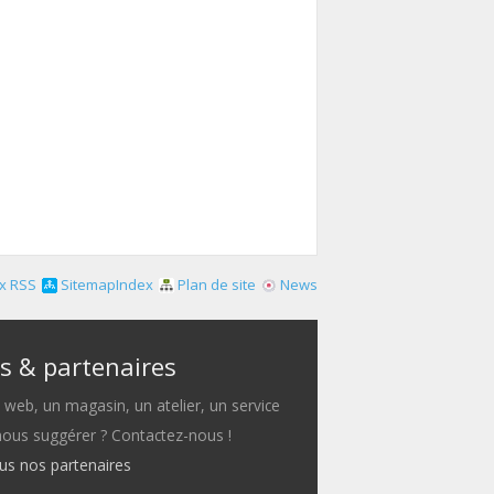
x RSS
SitemapIndex
Plan de site
News
s & partenaires
e web, un magasin, un atelier, un service
 nous suggérer ? Contactez-nous !
ous nos partenaires