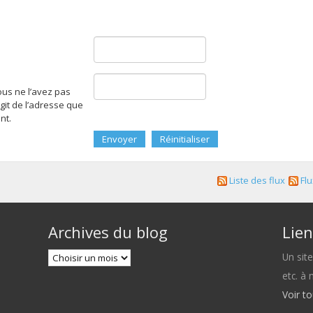
ous ne l’avez pas
agit de l’adresse que
nt.
Liste des flux
Flu
Archives du blog
Lien
Un sit
etc. à
Voir t