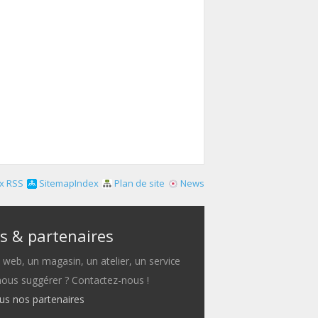
x RSS
SitemapIndex
Plan de site
News
s & partenaires
e web, un magasin, un atelier, un service
 nous suggérer ? Contactez-nous !
ous nos partenaires