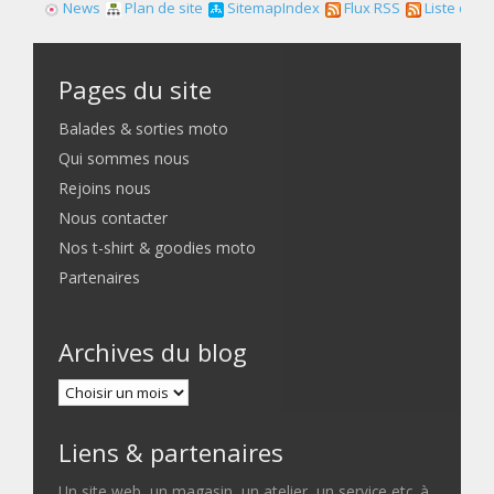
News
Plan de site
SitemapIndex
Flux RSS
Liste des f
Pages du site
Balades & sorties moto
Qui sommes nous
Rejoins nous
Nous contacter
Nos t-shirt & goodies moto
Partenaires
Archives du blog
Liens & partenaires
Un site web, un magasin, un atelier, un service etc. à