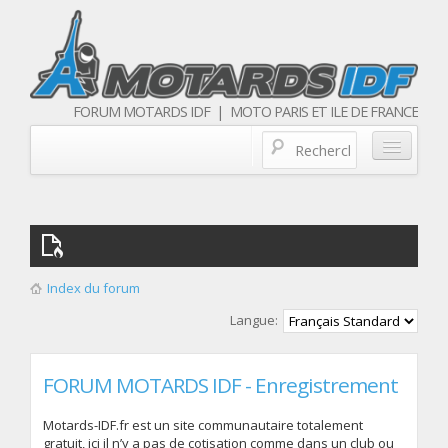
FORUM MOTARDS IDF | MOTO PARIS ET ILE DE FRANCE
Blog/actualités
Forum
Balades & sorties moto
Index du forum
Qui sommes nous
Langue:
Les membres
FORUM MOTARDS IDF - Enregistrement
Motards-IDF.fr est un site communautaire totalement
gratuit, ici il n’y a pas de cotisation comme dans un club ou