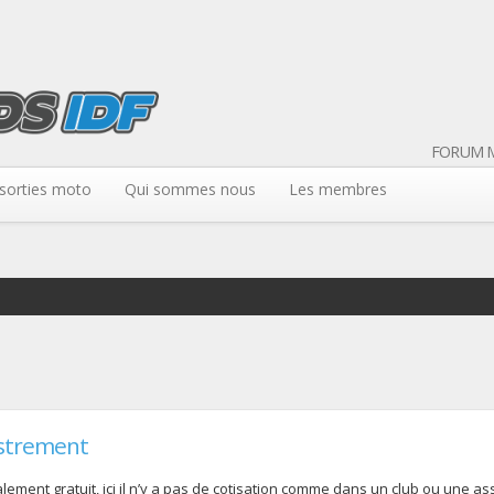
FORUM M
sorties moto
Qui sommes nous
Les membres
strement
ement gratuit, ici il n’y a pas de cotisation comme dans un club ou une assoc