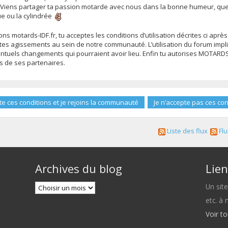
 Viens partager ta passion motarde avec nous dans la bonne humeur, que 
ue ou la cylindrée
s motards-IDF.fr, tu acceptes les conditions d’utilisation décrites ci après
es agissements au sein de notre communauté. L’utilisation du forum impli
uels changements qui pourraient avoir lieu. Enfin tu autorises MOTARDS-ID
ns de ses partenaires.
Liste des flux
Flu
Archives du blog
Lien
Un sit
etc. à
Voir t