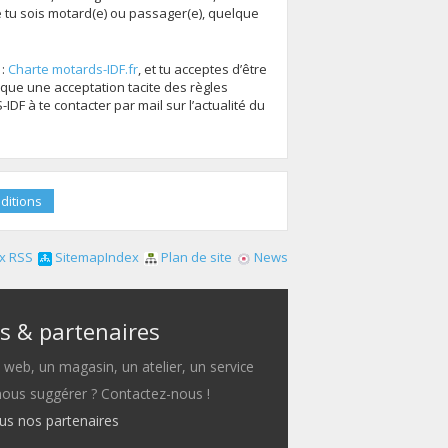
tu sois motard(e) ou passager(e), quelque
 :
Charte motards-IDF.fr
, et tu acceptes d’être
que une acceptation tacite des règles
F à te contacter par mail sur l’actualité du
x RSS
SitemapIndex
Plan de site
News
s & partenaires
e web, un magasin, un atelier, un service
 nous suggérer ? Contactez-nous !
ous nos partenaires