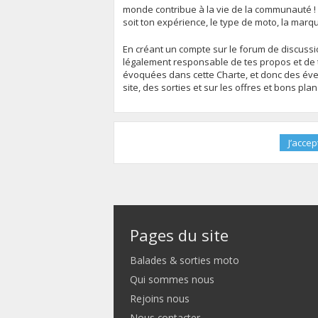
monde contribue à la vie de la communauté !
soit ton expérience, le type de moto, la marq
En créant un compte sur le forum de discussion
légalement responsable de tes propos et de t
évoquées dans cette Charte, et donc des évent
site, des sorties et sur les offres et bons pla
Pages du site
Balades & sorties moto
Qui sommes nous
Rejoins nous
Nous contacter