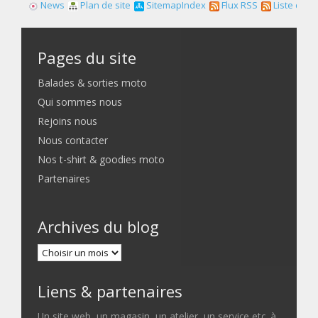
News
Plan de site
SitemapIndex
Flux RSS
Liste des f
Pages du site
Balades & sorties moto
Qui sommes nous
Rejoins nous
Nous contacter
Nos t-shirt & goodies moto
Partenaires
Archives du blog
Liens & partenaires
Un site web, un magasin, un atelier, un service etc. à