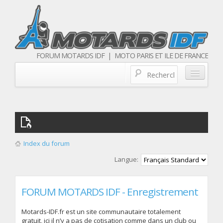
FORUM MOTARDS IDF | MOTO PARIS ET ILE DE FRANCE
Blog/actualités
Forum
Balades & sorties moto
Index du forum
Qui sommes nous
Langue:
Les membres
FORUM MOTARDS IDF - Enregistrement
Motards-IDF.fr est un site communautaire totalement
gratuit, ici il n’y a pas de cotisation comme dans un club ou