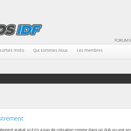
FORUM M
sorties moto
Qui sommes nous
Les membres
strement
ement gratuit, ici il n’y a pas de cotisation comme dans un club ou une assoc