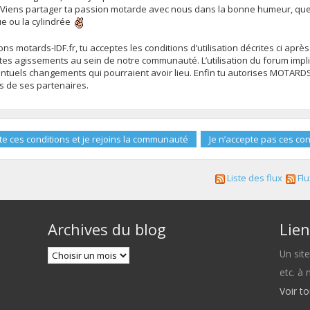
 Viens partager ta passion motarde avec nous dans la bonne humeur, que 
ue ou la cylindrée
s motards-IDF.fr, tu acceptes les conditions d’utilisation décrites ci après
es agissements au sein de notre communauté. L’utilisation du forum impli
uels changements qui pourraient avoir lieu. Enfin tu autorises MOTARDS-ID
ns de ses partenaires.
Liste des flux
Flu
Archives du blog
Lien
Un sit
etc. à
Voir t