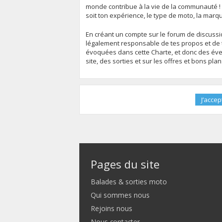
monde contribue à la vie de la communauté !
soit ton expérience, le type de moto, la marq
En créant un compte sur le forum de discussion
légalement responsable de tes propos et de t
évoquées dans cette Charte, et donc des évent
site, des sorties et sur les offres et bons pla
Pages du site
Balades & sorties moto
Qui sommes nous
Rejoins nous
Nous contacter