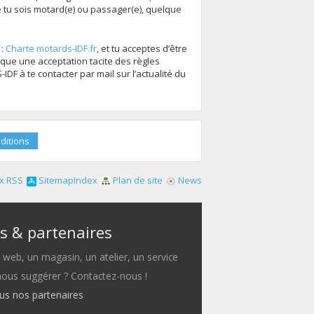
tu sois motard(e) ou passager(e), quelque
 :
Charte motards-IDF.fr
, et tu acceptes d’être
que une acceptation tacite des règles
F à te contacter par mail sur l’actualité du
x RSS
SitemapIndex
Plan de site
News
s & partenaires
e web, un magasin, un atelier, un service
 nous suggérer ? Contactez-nous !
ous nos partenaires