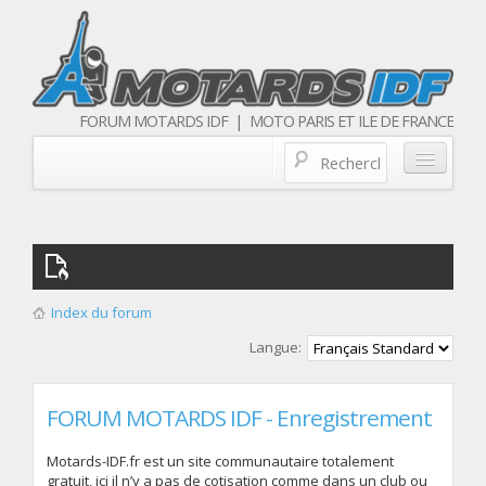
FORUM MOTARDS IDF | MOTO PARIS ET ILE DE FRANCE
Blog/actualités
Forum
Balades & sorties moto
Index du forum
Qui sommes nous
Langue:
Les membres
FORUM MOTARDS IDF - Enregistrement
Motards-IDF.fr est un site communautaire totalement
gratuit, ici il n’y a pas de cotisation comme dans un club ou