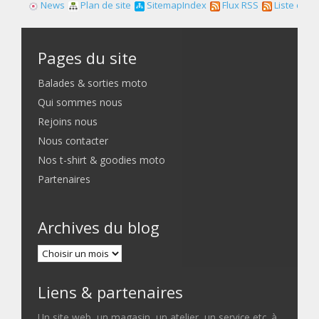
News
Plan de site
SitemapIndex
Flux RSS
Liste des f
Pages du site
Balades & sorties moto
Qui sommes nous
Rejoins nous
Nous contacter
Nos t-shirt & goodies moto
Partenaires
Archives du blog
Liens & partenaires
Un site web, un magasin, un atelier, un service etc. à