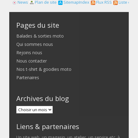
News
Plan de site
SitemapIndex
Flux RSS
Liste des f
Pages du site
Balades & sorties moto
Qui sommes nous
Rejoins nous
Nous contacter
Nos t-shirt & goodies moto
Partenaires
Archives du blog
Liens & partenaires
Un site web, un magasin, un atelier, un service etc. à