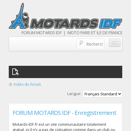
FORUM MOTARDS IDF | MOTO PARIS ET ILE DE FRANCE
Blog/actualités
Forum
Balades & sorties moto
Index du forum
Qui sommes nous
Langue:
Les membres
FORUM MOTARDS IDF - Enregistrement
Motards-IDF.fr est un site communautaire totalement
gratuit, ici il n’y a pas de cotisation comme dans un club ou