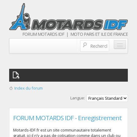
FORUM MOTARDS IDF | MOTO PARIS ET ILE DE FRANCE
Blog/actualités
Forum
Balades & sorties moto
Index du forum
Qui sommes nous
Langue:
Les membres
FORUM MOTARDS IDF - Enregistrement
Motards-IDF.fr est un site communautaire totalement
gratuit, ici il n’y a pas de cotisation comme dans un club ou