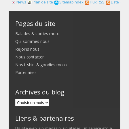
News
Plan de site
SitemapIndex
Flux RSS
Liste des f
Pages du site
Balades & sorties moto
Qui sommes nous
Rejoins nous
Nous contacter
Nos t-shirt & goodies moto
Partenaires
Archives du blog
Liens & partenaires
Un site web, un magasin, un atelier, un service etc. à