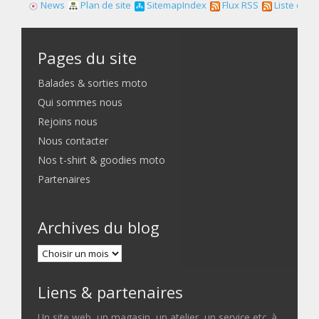
News
Plan de site
SitemapIndex
Flux RSS
Liste des f
Pages du site
Balades & sorties moto
Qui sommes nous
Rejoins nous
Nous contacter
Nos t-shirt & goodies moto
Partenaires
Archives du blog
Liens & partenaires
Un site web, un magasin, un atelier, un service etc. à