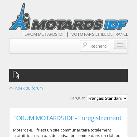
FORUM MOTARDS IDF | MOTO PARIS ET ILE DE FRANCE
Blog/actualités
Forum
Balades & sorties moto
Index du forum
Qui sommes nous
Langue:
Les membres
FORUM MOTARDS IDF - Enregistrement
Motards-IDF.fr est un site communautaire totalement
gratuit, ici il n’y a pas de cotisation comme dans un club ou