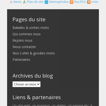
News
Plan de site
SitemapIndex
Flux RSS
Liste des f
Pages du site
Balades & sorties moto
Qui sommes nous
Rejoins nous
Nous contacter
Nos t-shirt & goodies moto
Partenaires
Archives du blog
Liens & partenaires
Un site web, un magasin, un atelier, un service etc. à