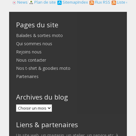
News
Plan de site
SitemapIndex
Flux RSS
Liste des f
Pages du site
Balades & sorties moto
Qui sommes nous
Rejoins nous
Nous contacter
Nos t-shirt & goodies moto
Partenaires
Archives du blog
Liens & partenaires
Un site web, un magasin, un atelier, un service etc. à