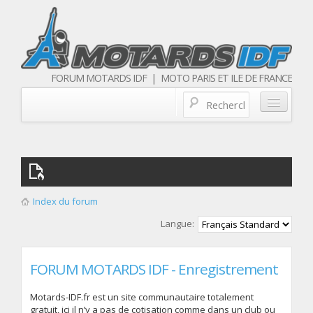
FORUM MOTARDS IDF | MOTO PARIS ET ILE DE FRANCE
Blog/actualités
Forum
Balades & sorties moto
Index du forum
Qui sommes nous
Langue:
Les membres
FORUM MOTARDS IDF - Enregistrement
Motards-IDF.fr est un site communautaire totalement
gratuit, ici il n’y a pas de cotisation comme dans un club ou