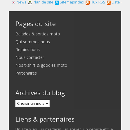
News
Plan de site
SitemapIndex
Flux RSS
Liste des f
Pages du site
Balades & sorties moto
Qui sommes nous
Rejoins nous
Nous contacter
Nos t-shirt & goodies moto
Partenaires
Archives du blog
Liens & partenaires
Un site web, un magasin, un atelier, un service etc. à