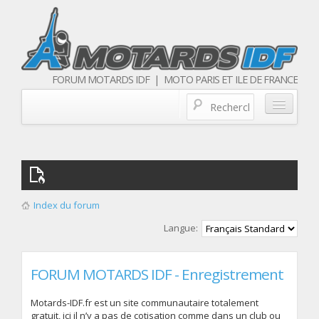
FORUM MOTARDS IDF | MOTO PARIS ET ILE DE FRANCE
Blog/actualités
Forum
Balades & sorties moto
Index du forum
Qui sommes nous
Langue:
Les membres
FORUM MOTARDS IDF - Enregistrement
Motards-IDF.fr est un site communautaire totalement
gratuit, ici il n’y a pas de cotisation comme dans un club ou