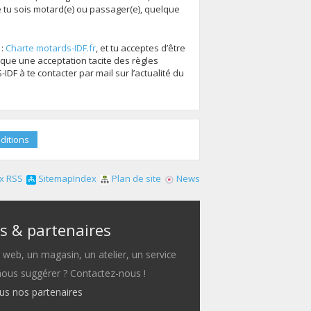
tu sois motard(e) ou passager(e), quelque
 :
Charte motards-IDF.fr
, et tu acceptes d’être
que une acceptation tacite des règles
F à te contacter par mail sur l’actualité du
x RSS
SitemapIndex
Plan de site
News
s & partenaires
e web, un magasin, un atelier, un service
 nous suggérer ? Contactez-nous !
ous nos partenaires