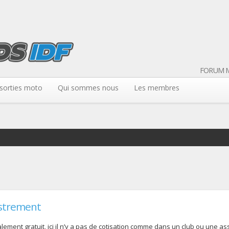
FORUM M
sorties moto
Qui sommes nous
Les membres
strement
ement gratuit, ici il n’y a pas de cotisation comme dans un club ou une assoc