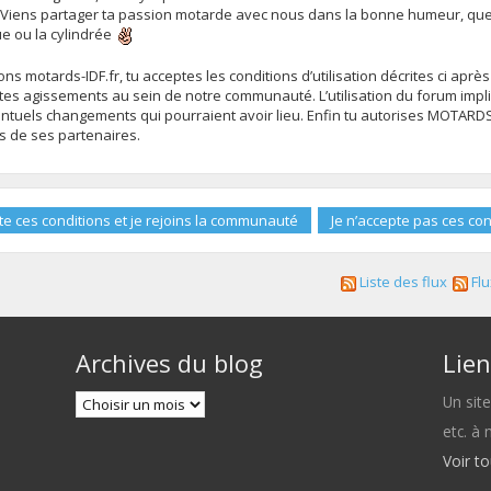
 Viens partager ta passion motarde avec nous dans la bonne humeur, que 
ue ou la cylindrée
s motards-IDF.fr, tu acceptes les conditions d’utilisation décrites ci après
es agissements au sein de notre communauté. L’utilisation du forum impli
uels changements qui pourraient avoir lieu. Enfin tu autorises MOTARDS-ID
ns de ses partenaires.
Liste des flux
Flu
Archives du blog
Lien
Un sit
etc. à
Voir t