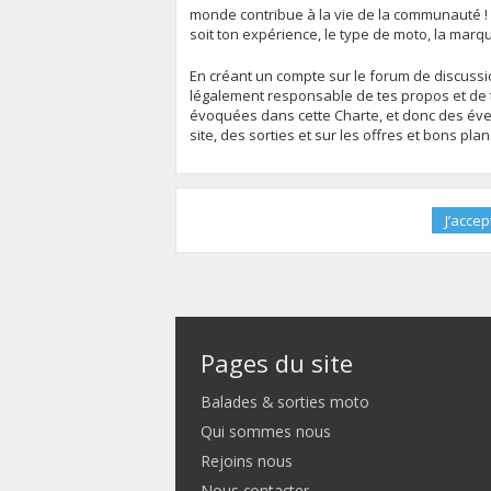
monde contribue à la vie de la communauté !
soit ton expérience, le type de moto, la marq
En créant un compte sur le forum de discussion
légalement responsable de tes propos et de t
évoquées dans cette Charte, et donc des évent
site, des sorties et sur les offres et bons pla
Pages du site
Balades & sorties moto
Qui sommes nous
Rejoins nous
Nous contacter