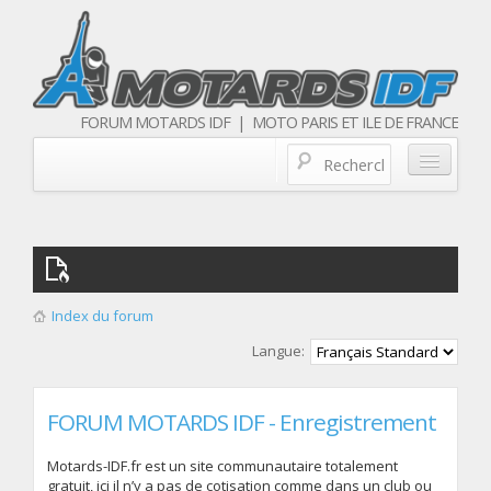
FORUM MOTARDS IDF | MOTO PARIS ET ILE DE FRANCE
Blog/actualités
Forum
Balades & sorties moto
Index du forum
Qui sommes nous
Langue:
Les membres
FORUM MOTARDS IDF - Enregistrement
Motards-IDF.fr est un site communautaire totalement
gratuit, ici il n’y a pas de cotisation comme dans un club ou