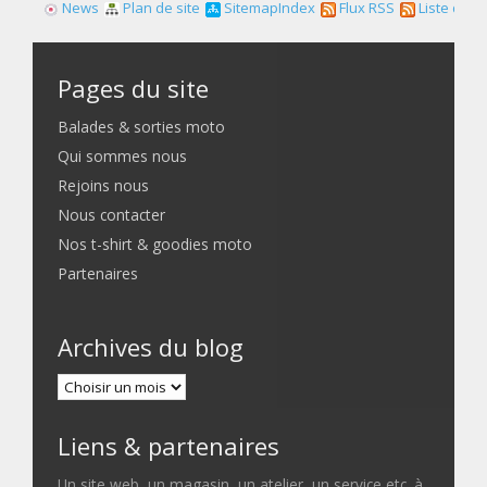
News
Plan de site
SitemapIndex
Flux RSS
Liste des f
Pages du site
Balades & sorties moto
Qui sommes nous
Rejoins nous
Nous contacter
Nos t-shirt & goodies moto
Partenaires
Archives du blog
Liens & partenaires
Un site web, un magasin, un atelier, un service etc. à