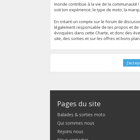
monde contribue à la vie de la communauté !
soit ton expérience, le type de moto, la marq
En créant un compte sur le forum de discussion
légalement responsable de tes propos et de t
évoquées dans cette Charte, et donc des évent
site, des sorties et sur les offres et bons pla
Pages du site
Balades & sorties moto
Qui sommes nous
Rejoins nous
Nous contacter