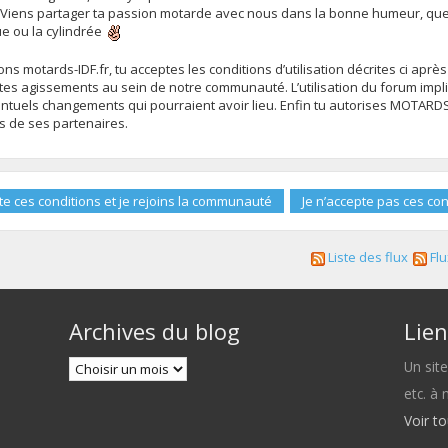
 Viens partager ta passion motarde avec nous dans la bonne humeur, que 
ue ou la cylindrée
s motards-IDF.fr, tu acceptes les conditions d’utilisation décrites ci après
es agissements au sein de notre communauté. L’utilisation du forum impli
uels changements qui pourraient avoir lieu. Enfin tu autorises MOTARDS-ID
ns de ses partenaires.
Liste des flux
Flu
Archives du blog
Lien
Un sit
etc. à
Voir t