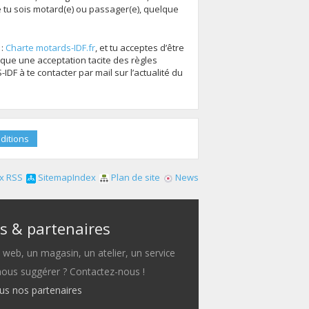
tu sois motard(e) ou passager(e), quelque
 :
Charte motards-IDF.fr
, et tu acceptes d’être
que une acceptation tacite des règles
F à te contacter par mail sur l’actualité du
x RSS
SitemapIndex
Plan de site
News
s & partenaires
e web, un magasin, un atelier, un service
 nous suggérer ? Contactez-nous !
ous nos partenaires