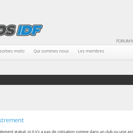
FORUM M
sorties moto
Qui sommes nous
Les membres
strement
ement gratuit, ici il n’y a pas de cotisation comme dans un club ou une assoc