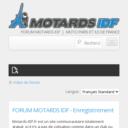
FORUM MOTARDS IDF | MOTO PARIS ET ILE DE FRANCE
Blog/actualités
Forum
Balades & sorties moto
Index du forum
Qui sommes nous
Langue:
Les membres
FORUM MOTARDS IDF - Enregistrement
Motards-IDF.fr est un site communautaire totalement
gratuit, ici il n’y a pas de cotisation comme dans un club ou