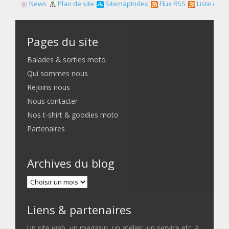
News
Plan de site
SitemapIndex
Flux RSS
Liste des f
Pages du site
Balades & sorties moto
Qui sommes nous
Rejoins nous
Nous contacter
Nos t-shirt & goodies moto
Partenaires
Archives du blog
Liens & partenaires
Un site web, un magasin, un atelier, un service etc. à