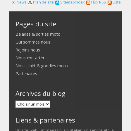
News
Plan de site
SitemapIndex
Flux RSS
Liste des f
Pages du site
Balades & sorties moto
Qui sommes nous
Rejoins nous
Nous contacter
Nos t-shirt & goodies moto
Partenaires
Archives du blog
Liens & partenaires
Un site web, un magasin, un atelier, un service etc. à