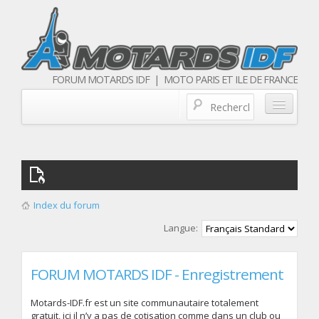
FORUM MOTARDS IDF | MOTO PARIS ET ILE DE FRANCE
Blog/actualités
Forum
Balades & sorties moto
Index du forum
Qui sommes nous
Langue:
Les membres
FORUM MOTARDS IDF - Enregistrement
Motards-IDF.fr est un site communautaire totalement
gratuit, ici il n’y a pas de cotisation comme dans un club ou