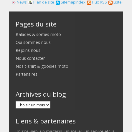
News
Plan de site
SitemapIndex
Flux RSS
Liste des f
Pages du site
Balades & sorties moto
Qui sommes nous
Rejoins nous
Nous contacter
Nos t-shirt & goodies moto
Partenaires
Archives du blog
Liens & partenaires
Un site web, un magasin, un atelier, un service etc. à