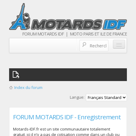
FORUM MOTARDS IDF | MOTO PARIS ET ILE DE FRANCE
Blog/actualités
Forum
Balades & sorties moto
Index du forum
Qui sommes nous
Langue:
Les membres
FORUM MOTARDS IDF - Enregistrement
Motards-IDF.fr est un site communautaire totalement
gratuit, ici il n’y a pas de cotisation comme dans un club ou