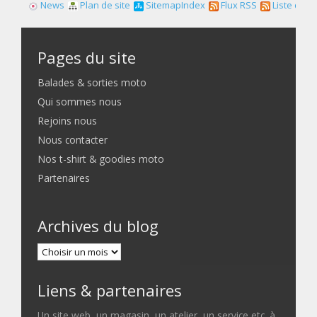
News
Plan de site
SitemapIndex
Flux RSS
Liste des f
Pages du site
Balades & sorties moto
Qui sommes nous
Rejoins nous
Nous contacter
Nos t-shirt & goodies moto
Partenaires
Archives du blog
Liens & partenaires
Un site web, un magasin, un atelier, un service etc. à