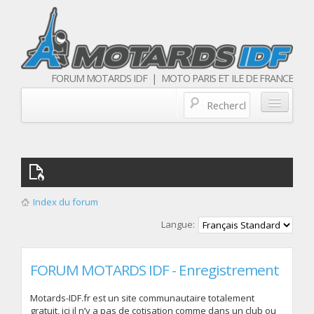
FORUM MOTARDS IDF | MOTO PARIS ET ILE DE FRANCE
Blog/actualités
Forum
Balades & sorties moto
Index du forum
Qui sommes nous
Langue:
Les membres
FORUM MOTARDS IDF - Enregistrement
Motards-IDF.fr est un site communautaire totalement
gratuit, ici il n’y a pas de cotisation comme dans un club ou