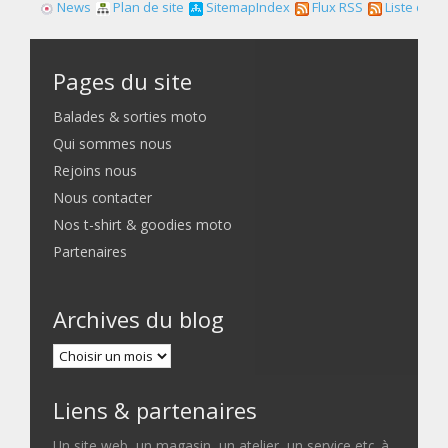
News
Plan de site
SitemapIndex
Flux RSS
Liste des f
Pages du site
Balades & sorties moto
Qui sommes nous
Rejoins nous
Nous contacter
Nos t-shirt & goodies moto
Partenaires
Archives du blog
Liens & partenaires
Un site web, un magasin, un atelier, un service etc. à