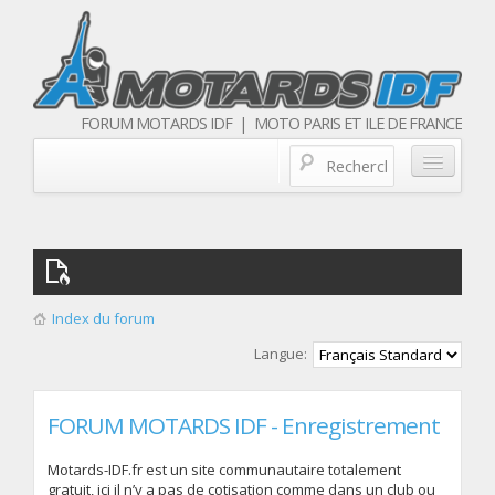
FORUM MOTARDS IDF | MOTO PARIS ET ILE DE FRANCE
Blog/actualités
Forum
Balades & sorties moto
Index du forum
Qui sommes nous
Langue:
Les membres
FORUM MOTARDS IDF - Enregistrement
Motards-IDF.fr est un site communautaire totalement
gratuit, ici il n’y a pas de cotisation comme dans un club ou