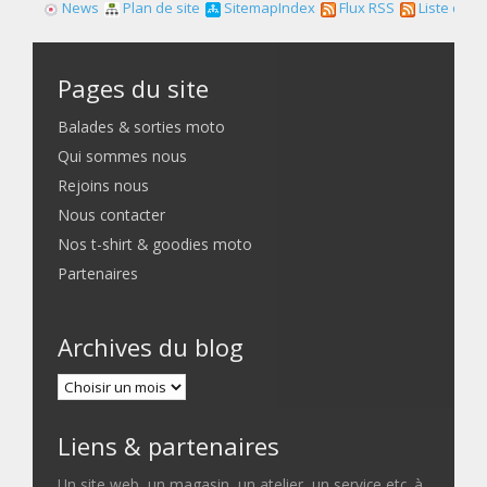
News
Plan de site
SitemapIndex
Flux RSS
Liste des f
Pages du site
Balades & sorties moto
Qui sommes nous
Rejoins nous
Nous contacter
Nos t-shirt & goodies moto
Partenaires
Archives du blog
Liens & partenaires
Un site web, un magasin, un atelier, un service etc. à