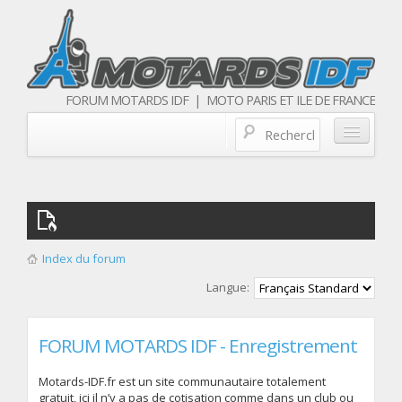
FORUM MOTARDS IDF | MOTO PARIS ET ILE DE FRANCE
Blog/actualités
Forum
Balades & sorties moto
Index du forum
Qui sommes nous
Langue:
Les membres
FORUM MOTARDS IDF - Enregistrement
Motards-IDF.fr est un site communautaire totalement
gratuit, ici il n’y a pas de cotisation comme dans un club ou