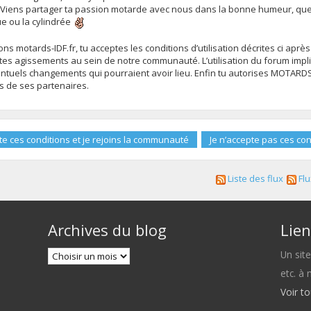
 Viens partager ta passion motarde avec nous dans la bonne humeur, que 
ue ou la cylindrée
s motards-IDF.fr, tu acceptes les conditions d’utilisation décrites ci après
es agissements au sein de notre communauté. L’utilisation du forum impli
uels changements qui pourraient avoir lieu. Enfin tu autorises MOTARDS-ID
ns de ses partenaires.
Liste des flux
Flu
Archives du blog
Lien
Un sit
etc. à
Voir t