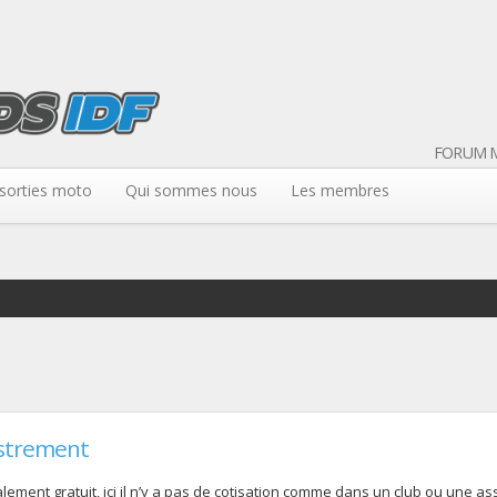
FORUM M
sorties moto
Qui sommes nous
Les membres
strement
ement gratuit, ici il n’y a pas de cotisation comme dans un club ou une assoc