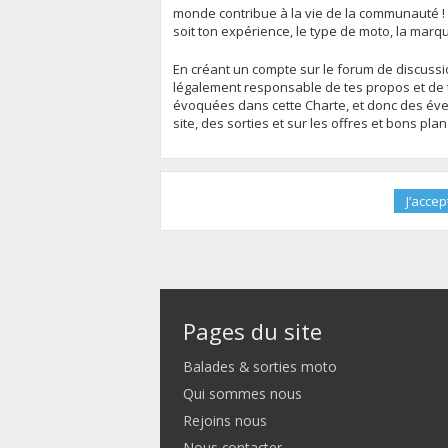
monde contribue à la vie de la communauté !
soit ton expérience, le type de moto, la marq
En créant un compte sur le forum de discussion
légalement responsable de tes propos et de t
évoquées dans cette Charte, et donc des évent
site, des sorties et sur les offres et bons pla
Pages du site
Balades & sorties moto
Qui sommes nous
Rejoins nous
Nous contacter