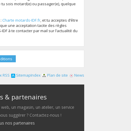
tu sois motard(e) ou passager(e), quelque
 :
Charte motards-IDF.fr
, et tu acceptes d’être
que une acceptation tacite des règles
F à te contacter par mail sur l’actualité du
x RSS
SitemapIndex
Plan de site
News
s & partenaires
e web, un magasin, un atelier, un service
 nous suggérer ? Contactez-nous !
ous nos partenaires