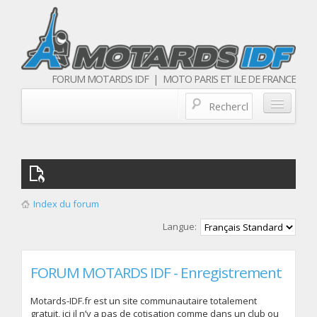
FORUM MOTARDS IDF | MOTO PARIS ET ILE DE FRANCE
Blog/actualités
Forum
Balades & sorties moto
Index du forum
Qui sommes nous
Langue:
Les membres
FORUM MOTARDS IDF - Enregistrement
Motards-IDF.fr est un site communautaire totalement
gratuit, ici il n’y a pas de cotisation comme dans un club ou