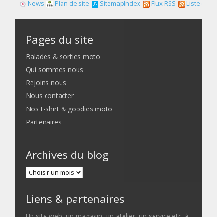
News
Plan de site
SitemapIndex
Flux RSS
Liste des f
Pages du site
Balades & sorties moto
Qui sommes nous
Rejoins nous
Nous contacter
Nos t-shirt & goodies moto
Partenaires
Archives du blog
Liens & partenaires
Un site web, un magasin, un atelier, un service etc. à