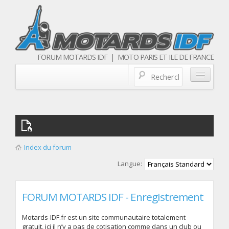
FORUM MOTARDS IDF | MOTO PARIS ET ILE DE FRANCE
Blog/actualités
Forum
Balades & sorties moto
Index du forum
Qui sommes nous
Langue:
Les membres
FORUM MOTARDS IDF - Enregistrement
Motards-IDF.fr est un site communautaire totalement
gratuit, ici il n’y a pas de cotisation comme dans un club ou