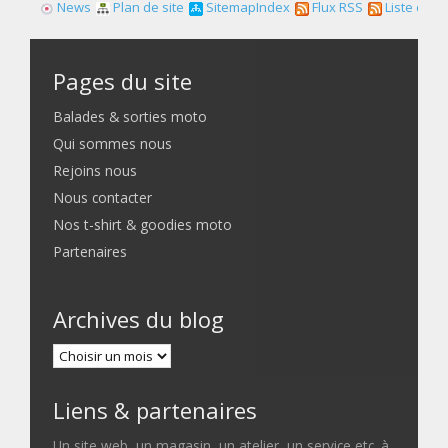
News
Plan de site
SitemapIndex
Flux RSS
Liste des f
Pages du site
Balades & sorties moto
Qui sommes nous
Rejoins nous
Nous contacter
Nos t-shirt & goodies moto
Partenaires
Archives du blog
Liens & partenaires
Un site web, un magasin, un atelier, un service etc. à