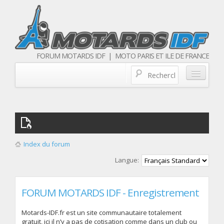
FORUM MOTARDS IDF | MOTO PARIS ET ILE DE FRANCE
Blog/actualités
Forum
Balades & sorties moto
Index du forum
Qui sommes nous
Langue:
Les membres
FORUM MOTARDS IDF - Enregistrement
Motards-IDF.fr est un site communautaire totalement
gratuit, ici il n’y a pas de cotisation comme dans un club ou