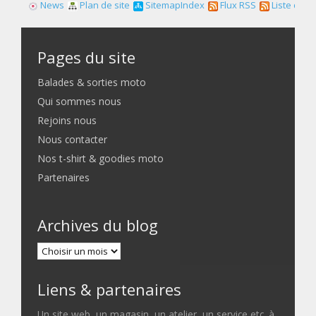
News
Plan de site
SitemapIndex
Flux RSS
Liste des f
Pages du site
Balades & sorties moto
Qui sommes nous
Rejoins nous
Nous contacter
Nos t-shirt & goodies moto
Partenaires
Archives du blog
Liens & partenaires
Un site web, un magasin, un atelier, un service etc. à