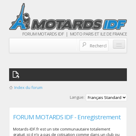
FORUM MOTARDS IDF | MOTO PARIS ET ILE DE FRANCE
Blog/actualités
Forum
Balades & sorties moto
Index du forum
Qui sommes nous
Langue:
Les membres
FORUM MOTARDS IDF - Enregistrement
Motards-IDF.fr est un site communautaire totalement
gratuit, ici il n’y a pas de cotisation comme dans un club ou