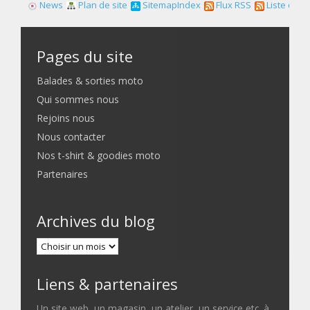
News
Plan de site
SitemapIndex
Flux RSS
Liste des f
Pages du site
Balades & sorties moto
Qui sommes nous
Rejoins nous
Nous contacter
Nos t-shirt & goodies moto
Partenaires
Archives du blog
Liens & partenaires
Un site web, un magasin, un atelier, un service etc. à