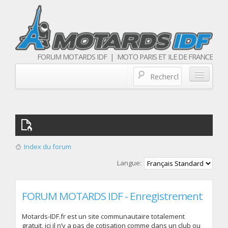
FORUM MOTARDS IDF | MOTO PARIS ET ILE DE FRANCE
Blog/actualités
Forum
Balades & sorties moto
Index du forum
Qui sommes nous
Langue:
Les membres
FORUM MOTARDS IDF - Enregistrement
Motards-IDF.fr est un site communautaire totalement
gratuit, ici il n’y a pas de cotisation comme dans un club ou