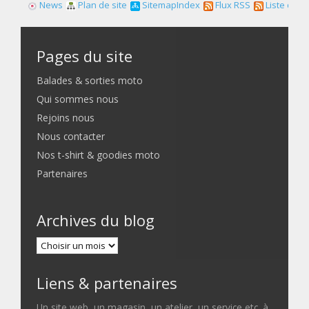
News
Plan de site
SitemapIndex
Flux RSS
Liste des f
Pages du site
Balades & sorties moto
Qui sommes nous
Rejoins nous
Nous contacter
Nos t-shirt & goodies moto
Partenaires
Archives du blog
Liens & partenaires
Un site web, un magasin, un atelier, un service etc. à