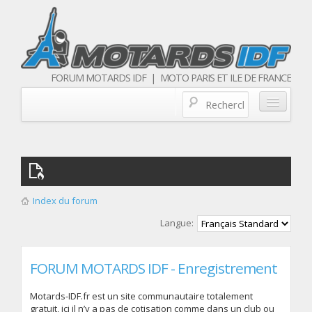
FORUM MOTARDS IDF | MOTO PARIS ET ILE DE FRANCE
Blog/actualités
Forum
Balades & sorties moto
Index du forum
Qui sommes nous
Langue:
Les membres
FORUM MOTARDS IDF - Enregistrement
Motards-IDF.fr est un site communautaire totalement
gratuit, ici il n’y a pas de cotisation comme dans un club ou