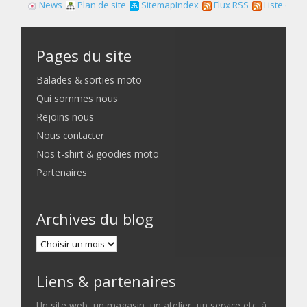
News
Plan de site
SitemapIndex
Flux RSS
Liste des f
Pages du site
Balades & sorties moto
Qui sommes nous
Rejoins nous
Nous contacter
Nos t-shirt & goodies moto
Partenaires
Archives du blog
Liens & partenaires
Un site web, un magasin, un atelier, un service etc. à