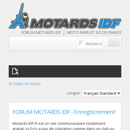
FORUM MOTARDS IDF | MOTO PARIS ET ILE DE FRANCE
Blog/actualités
Forum
Balades & sorties moto
Index du forum
Qui sommes nous
Langue:
Les membres
FORUM MOTARDS IDF - Enregistrement
Motards-IDF.fr est un site communautaire totalement
gratuit, ici il n’y a pas de cotisation comme dans un club ou