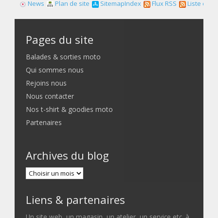
News
Plan de site
SitemapIndex
Flux RSS
Liste des f
Pages du site
Balades & sorties moto
Qui sommes nous
Rejoins nous
Nous contacter
Nos t-shirt & goodies moto
Partenaires
Archives du blog
Liens & partenaires
Un site web, un magasin, un atelier, un service etc. à