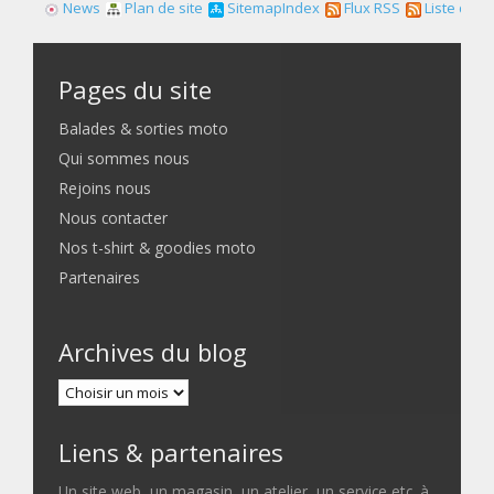
News
Plan de site
SitemapIndex
Flux RSS
Liste des f
Pages du site
Balades & sorties moto
Qui sommes nous
Rejoins nous
Nous contacter
Nos t-shirt & goodies moto
Partenaires
Archives du blog
Liens & partenaires
Un site web, un magasin, un atelier, un service etc. à