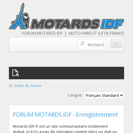
FORUM MOTARDS IDF | MOTO PARIS ET ILE DE FRANCE
Blog/actualités
Forum
Balades & sorties moto
Index du forum
Qui sommes nous
Langue:
Les membres
FORUM MOTARDS IDF - Enregistrement
Motards-IDF.fr est un site communautaire totalement
gratuit, ici il n’y a pas de cotisation comme dans un club ou