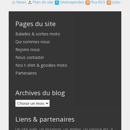
News
Plan de site
SitemapIndex
Flux RSS
Liste des f
Pages du site
Balades & sorties moto
Qui sommes nous
Rejoins nous
Nous contacter
Nos t-shirt & goodies moto
Partenaires
Archives du blog
Liens & partenaires
Un site web, un magasin, un atelier, un service etc. à