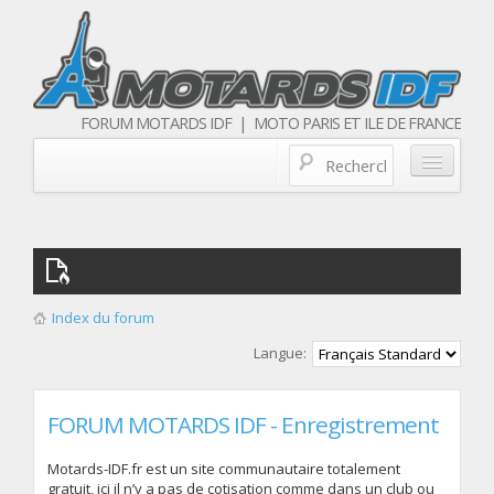
FORUM MOTARDS IDF | MOTO PARIS ET ILE DE FRANCE
Blog/actualités
Forum
Balades & sorties moto
Index du forum
Qui sommes nous
Langue:
Les membres
FORUM MOTARDS IDF - Enregistrement
Motards-IDF.fr est un site communautaire totalement
gratuit, ici il n’y a pas de cotisation comme dans un club ou