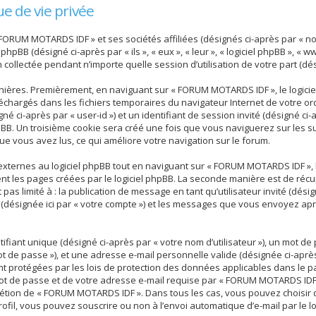
e de vie privée
 FORUM MOTARDS IDF » et ses sociétés affiliées (désignés ci-après par « n
 phpBB (désigné ci-après par « ils », « eux », « leur », « logiciel phpBB », 
n collectée pendant n’importe quelle session d’utilisation de votre part (dé
nières. Premièrement, en naviguant sur « FORUM MOTARDS IDF », le logici
téléchargés dans les fichiers temporaires du navigateur Internet de votre 
gné ci-après par « user-id ») et un identifiant de session invité (désigné ci-
BB. Un troisième cookie sera créé une fois que vous naviguerez sur les su
que vous avez lus, ce qui améliore votre navigation sur le forum.
ternes au logiciel phpBB tout en naviguant sur « FORUM MOTARDS IDF », b
nt les pages créées par le logiciel phpBB. La seconde manière est de réc
t pas limité à : la publication de message en tant qu’utilisateur invité (dés
désignée ici par « votre compte ») et les messages que vous envoyez apr
iant unique (désigné ci-après par « votre nom d’utilisateur »), un mot de
t de passe »), et une adresse e-mail personnelle valide (désignée ci-après
 protégées par les lois de protection des données applicables dans le p
mot de passe et de votre adresse e-mail requise par « FORUM MOTARDS IDF
iscrétion de « FORUM MOTARDS IDF ». Dans tous les cas, vous pouvez choisir
ofil, vous pouvez souscrire ou non à l’envoi automatique d’e-mail par le lo