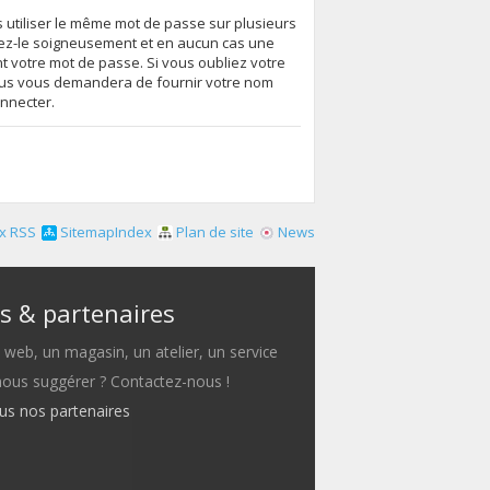
s utiliser le même mot de passe sur plusieurs
vez-le soigneusement et en aucun cas une
 votre mot de passe. Si vous oubliez votre
essus vous demandera de fournir votre nom
onnecter.
x RSS
SitemapIndex
Plan de site
News
s & partenaires
e web, un magasin, un atelier, un service
 nous suggérer ? Contactez-nous !
ous nos partenaires