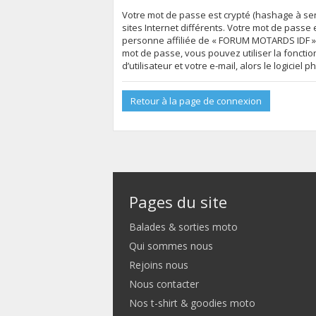
Votre mot de passe est crypté (hashage à sen
sites Internet différents. Votre mot de pas
personne affiliée de « FORUM MOTARDS IDF »,
mot de passe, vous pouvez utiliser la foncti
d’utilisateur et votre e-mail, alors le logic
Retour à la page de connexion
Pages du site
Balades & sorties moto
Qui sommes nous
Rejoins nous
Nous contacter
Nos t-shirt & goodies moto