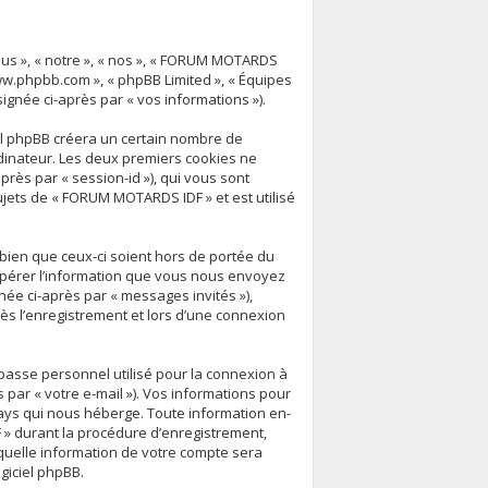
ous », « notre », « nos », « FORUM MOTARDS
« www.phpbb.com », « phpBB Limited », « Équipes
signée ci-après par « vos informations »).
el phpBB créera un certain nombre de
ordinateur. Les deux premiers cookies ne
après par « session-id »), qui vous sont
jets de « FORUM MOTARDS IDF » et est utilisé
ien que ceux-ci soient hors de portée du
upérer l’information que vous nous envoyez
ignée ci-après par « messages invités »),
ès l’enregistrement et lors d’une connexion
 passe personnel utilisé pour la connexion à
 par « votre e-mail »). Vos informations pour
ays qui nous héberge. Toute information en-
 » durant la procédure d’enregistrement,
 quelle information de votre compte sera
giciel phpBB.