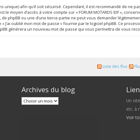
s unique) afin qu’il soit sécurisé. Cependant, il est recommandé de ne pa
se est le moyen d’accès à votre compte sur « FORUM MOTARDS IDF », conser
 de phpBB ou une d’une tierce partie ne peut vous demander légitimement
on « J’ai oublié mon mot de passe » fournie par le logiciel phpBB. Ce proc
iel phpBB générera un nouveau mot de passe qui vous permettra de vous rec
Liste des flux
Flu
Archives du blog
Lien
Un sit
etc. à
Voir t