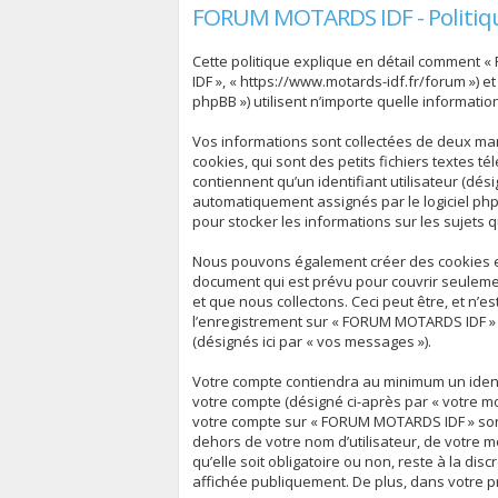
FORUM MOTARDS IDF - Politiqu
Cette politique explique en détail comment «
IDF », « https://www.motards-idf.fr/forum ») et
phpBB ») utilisent n’importe quelle informatio
Vos informations sont collectées de deux ma
cookies, qui sont des petits fichiers textes 
contiennent qu’un identifiant utilisateur (dési
automatiquement assignés par le logiciel php
pour stocker les informations sur les sujets 
Nous pouvons également créer des cookies ex
document qui est prévu pour couvrir seuleme
et que nous collectons. Ceci peut être, et n’es
l’enregistrement sur « FORUM MOTARDS IDF » (
(désignés ici par « vos messages »).
Votre compte contiendra au minimum un identif
votre compte (désigné ci-après par « votre mo
votre compte sur « FORUM MOTARDS IDF » sont
dehors de votre nom d’utilisateur, de votre 
qu’elle soit obligatoire ou non, reste à la d
affichée publiquement. De plus, dans votre pr