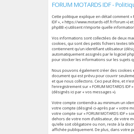
FORUM MOTARDS IDF - Politiqu
Cette politique explique en détail comment «
IDF », « https://www.motards-idf.fr/forum ») et
phpBB ») utilisent n’importe quelle informatio
Vos informations sont collectées de deux ma
cookies, qui sont des petits fichiers textes 
contiennent qu’un identifiant utilisateur (dési
automatiquement assignés par le logiciel php
pour stocker les informations sur les sujets 
Nous pouvons également créer des cookies ex
document qui est prévu pour couvrir seuleme
et que nous collectons. Ceci peut être, et n’es
l’enregistrement sur « FORUM MOTARDS IDF » (
(désignés ici par « vos messages »).
Votre compte contiendra au minimum un identif
votre compte (désigné ci-après par « votre mo
votre compte sur « FORUM MOTARDS IDF » sont
dehors de votre nom d’utilisateur, de votre 
qu’elle soit obligatoire ou non, reste à la d
affichée publiquement. De plus, dans votre pr