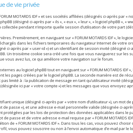
e de vie privée
 FORUM MOTARDS IDF » et ses sociétés affiliées (désignés ci-après par « n
 phpBB (désigné ci-après par « ils », « eux », « leur », « logiciel phpBB », 
n collectée pendant n’importe quelle session d’utilisation de votre part (dé
nières. Premièrement, en naviguant sur « FORUM MOTARDS IDF », le logici
téléchargés dans les fichiers temporaires du navigateur Internet de votre 
gné ci-après par « user-id ») et un identifiant de session invité (désigné ci-
BB. Un troisième cookie sera créé une fois que vous naviguerez sur les su
que vous avez lus, ce qui améliore votre navigation sur le forum.
ternes au logiciel phpBB tout en naviguant sur « FORUM MOTARDS IDF », b
nt les pages créées par le logiciel phpBB. La seconde manière est de réc
t pas limité à : la publication de message en tant qu’utilisateur invité (dés
désignée ici par « votre compte ») et les messages que vous envoyez apr
iant unique (désigné ci-après par « votre nom d’utilisateur »), un mot de
t de passe »), et une adresse e-mail personnelle valide (désignée ci-après
 protégées par les lois de protection des données applicables dans le p
mot de passe et de votre adresse e-mail requise par « FORUM MOTARDS IDF
iscrétion de « FORUM MOTARDS IDF ». Dans tous les cas, vous pouvez choisir
ofil, vous pouvez souscrire ou non à l’envoi automatique d’e-mail par le lo