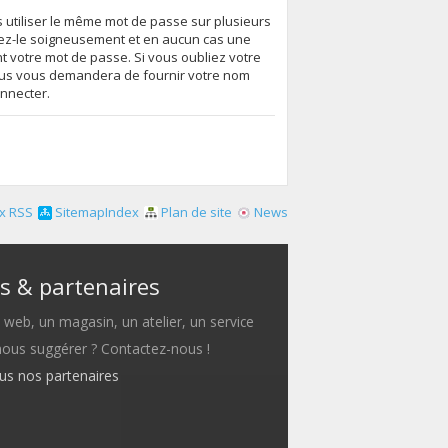
s utiliser le même mot de passe sur plusieurs
vez-le soigneusement et en aucun cas une
 votre mot de passe. Si vous oubliez votre
essus vous demandera de fournir votre nom
onnecter.
x RSS
SitemapIndex
Plan de site
News
s & partenaires
e web, un magasin, un atelier, un service
 nous suggérer ? Contactez-nous !
ous nos partenaires