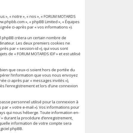
ous », « notre », « nos », « FORUM MOTARDS
« www.phpbb.com », « phpBB Limited », « Équipes
signée ci-après par « vos informations »).
el phpBB créera un certain nombre de
ordinateur. Les deux premiers cookies ne
après par « session-id »), qui vous sont
jets de « FORUM MOTARDS IDF » et est utilisé
ien que ceux-ci soient hors de portée du
upérer l’information que vous nous envoyez
ignée ci-après par « messages invités »),
ès l’enregistrement et lors d’une connexion
 passe personnel utilisé pour la connexion à
 par « votre e-mail »). Vos informations pour
ays qui nous héberge. Toute information en-
 » durant la procédure d’enregistrement,
 quelle information de votre compte sera
giciel phpBB.