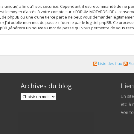
s unique) afin qu’il soit sécurisé. Cependant, il est recommandé de ne pa
se est le moyen d’accès à votre compte sur « FORUM MOTARDS IDF », conser
 de phpBB ou une d’une tierce partie ne peut vous demander légitimement
on « J’ai oublié mon mot de passe » fournie par le logiciel phpBB. Ce proc
iel phpBB générera un nouveau mot de passe qui vous permettra de vous rec
Liste des flux
Flu
Archives du blog
Lien
Un sit
etc. à
Voir t