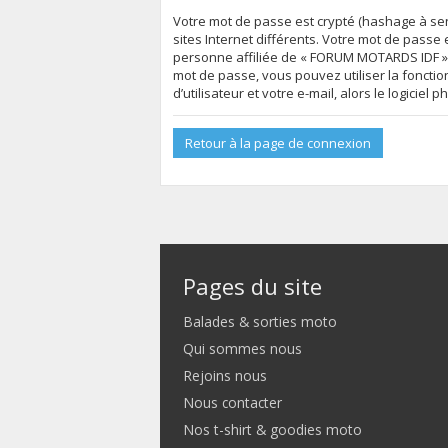
Votre mot de passe est crypté (hashage à sen
sites Internet différents. Votre mot de pas
personne affiliée de « FORUM MOTARDS IDF »,
mot de passe, vous pouvez utiliser la foncti
d’utilisateur et votre e-mail, alors le logic
Retour à la page de connexion
Pages du site
Balades & sorties moto
Qui sommes nous
Rejoins nous
Nous contacter
Nos t-shirt & goodies moto