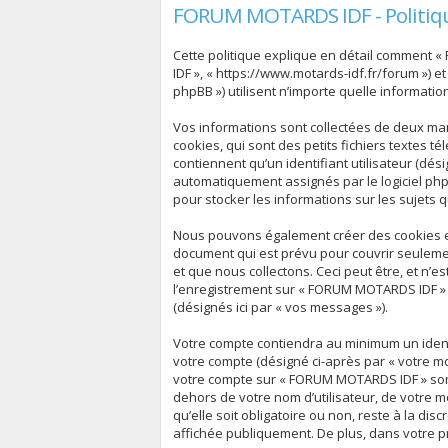
FORUM MOTARDS IDF - Politiqu
Cette politique explique en détail comment «
IDF », « https://www.motards-idf.fr/forum ») et
phpBB ») utilisent n’importe quelle informatio
Vos informations sont collectées de deux ma
cookies, qui sont des petits fichiers textes 
contiennent qu’un identifiant utilisateur (dési
automatiquement assignés par le logiciel php
pour stocker les informations sur les sujets 
Nous pouvons également créer des cookies ex
document qui est prévu pour couvrir seuleme
et que nous collectons. Ceci peut être, et n’es
l’enregistrement sur « FORUM MOTARDS IDF » (
(désignés ici par « vos messages »).
Votre compte contiendra au minimum un identif
votre compte (désigné ci-après par « votre mo
votre compte sur « FORUM MOTARDS IDF » sont
dehors de votre nom d’utilisateur, de votre 
qu’elle soit obligatoire ou non, reste à la d
affichée publiquement. De plus, dans votre pr