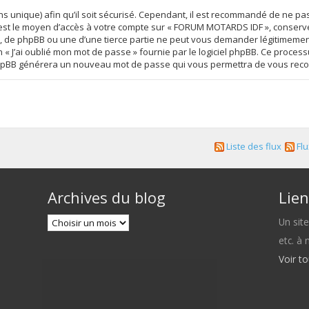
s unique) afin qu’il soit sécurisé. Cependant, il est recommandé de ne pa
se est le moyen d’accès à votre compte sur « FORUM MOTARDS IDF », conser
 de phpBB ou une d’une tierce partie ne peut vous demander légitimement
on « J’ai oublié mon mot de passe » fournie par le logiciel phpBB. Ce proc
iel phpBB générera un nouveau mot de passe qui vous permettra de vous rec
Liste des flux
Flu
Archives du blog
Lien
Un sit
etc. à
Voir t