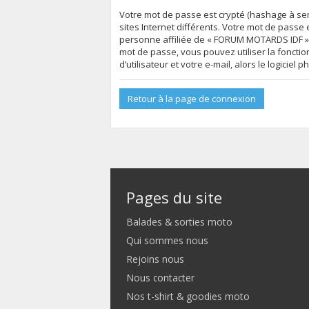
Votre mot de passe est crypté (hashage à sen
sites Internet différents. Votre mot de pas
personne affiliée de « FORUM MOTARDS IDF »,
mot de passe, vous pouvez utiliser la foncti
d’utilisateur et votre e-mail, alors le logic
Retour à la page de connexion
Pages du site
Balades & sorties moto
Qui sommes nous
Rejoins nous
Nous contacter
Nos t-shirt & goodies moto