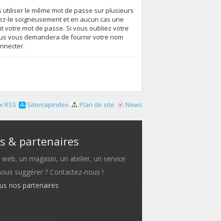
s utiliser le même mot de passe sur plusieurs
vez-le soigneusement et en aucun cas une
 votre mot de passe. Si vous oubliez votre
essus vous demandera de fournir votre nom
onnecter.
x RSS
SitemapIndex
Plan de site
News
s & partenaires
e web, un magasin, un atelier, un service
 nous suggérer ? Contactez-nous !
ous nos partenaires