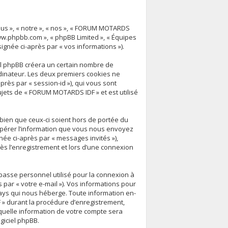
ous », « notre », « nos », « FORUM MOTARDS
« www.phpbb.com », « phpBB Limited », « Équipes
signée ci-après par « vos informations »).
el phpBB créera un certain nombre de
ordinateur. Les deux premiers cookies ne
après par « session-id »), qui vous sont
jets de « FORUM MOTARDS IDF » et est utilisé
ien que ceux-ci soient hors de portée du
upérer l’information que vous nous envoyez
ignée ci-après par « messages invités »),
ès l’enregistrement et lors d’une connexion
 passe personnel utilisé pour la connexion à
 par « votre e-mail »). Vos informations pour
ays qui nous héberge. Toute information en-
 » durant la procédure d’enregistrement,
 quelle information de votre compte sera
giciel phpBB.