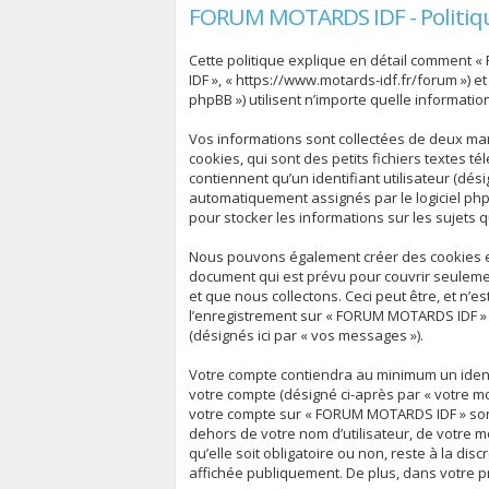
FORUM MOTARDS IDF - Politiqu
Cette politique explique en détail comment «
IDF », « https://www.motards-idf.fr/forum ») et
phpBB ») utilisent n’importe quelle informatio
Vos informations sont collectées de deux ma
cookies, qui sont des petits fichiers textes 
contiennent qu’un identifiant utilisateur (dési
automatiquement assignés par le logiciel php
pour stocker les informations sur les sujets 
Nous pouvons également créer des cookies ex
document qui est prévu pour couvrir seuleme
et que nous collectons. Ceci peut être, et n’es
l’enregistrement sur « FORUM MOTARDS IDF » (
(désignés ici par « vos messages »).
Votre compte contiendra au minimum un identif
votre compte (désigné ci-après par « votre mo
votre compte sur « FORUM MOTARDS IDF » sont
dehors de votre nom d’utilisateur, de votre 
qu’elle soit obligatoire ou non, reste à la d
affichée publiquement. De plus, dans votre pr