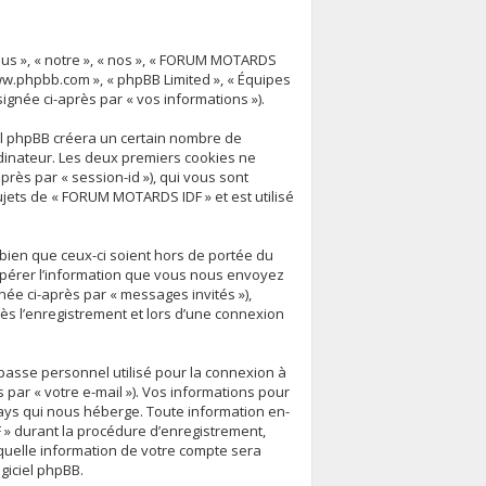
ous », « notre », « nos », « FORUM MOTARDS
« www.phpbb.com », « phpBB Limited », « Équipes
signée ci-après par « vos informations »).
el phpBB créera un certain nombre de
ordinateur. Les deux premiers cookies ne
après par « session-id »), qui vous sont
jets de « FORUM MOTARDS IDF » et est utilisé
ien que ceux-ci soient hors de portée du
upérer l’information que vous nous envoyez
ignée ci-après par « messages invités »),
ès l’enregistrement et lors d’une connexion
 passe personnel utilisé pour la connexion à
 par « votre e-mail »). Vos informations pour
ays qui nous héberge. Toute information en-
 » durant la procédure d’enregistrement,
 quelle information de votre compte sera
giciel phpBB.