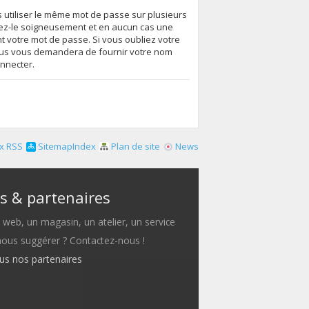
s utiliser le même mot de passe sur plusieurs
vez-le soigneusement et en aucun cas une
 votre mot de passe. Si vous oubliez votre
essus vous demandera de fournir votre nom
onnecter.
x RSS
SitemapIndex
Plan de site
News
s & partenaires
e web, un magasin, un atelier, un service
 nous suggérer ? Contactez-nous !
ous nos partenaires