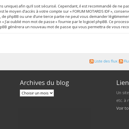
s unique) afin qu’il soit sécurisé. Cependant, il est recommandé de ne pa
se est le moyen d’accès à votre compte sur « FORUM MOTARDS IDF », conser
 de phpBB ou une d’une tierce partie ne peut vous demander légitimement
on « J’ai oublié mon mot de passe » fournie par le logiciel phpBB. Ce proc
iel phpBB générera un nouveau mot de passe qui vous permettra de vous rec
Liste des flux
Flu
Archives du blog
Lien
Un sit
etc. à
Voir t