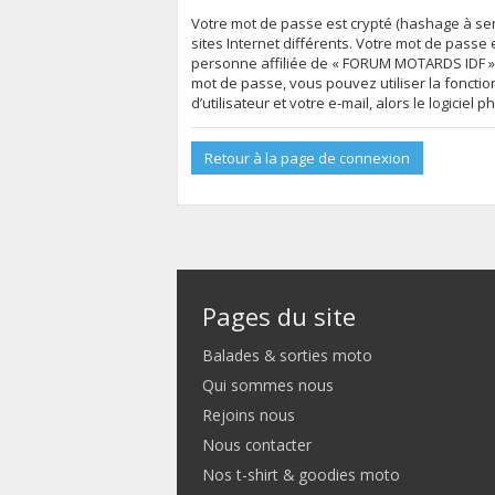
Votre mot de passe est crypté (hashage à sen
sites Internet différents. Votre mot de pas
personne affiliée de « FORUM MOTARDS IDF »,
mot de passe, vous pouvez utiliser la foncti
d’utilisateur et votre e-mail, alors le logic
Retour à la page de connexion
Pages du site
Balades & sorties moto
Qui sommes nous
Rejoins nous
Nous contacter
Nos t-shirt & goodies moto