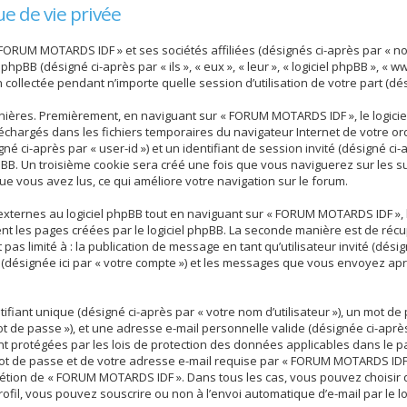
e de vie privée
 FORUM MOTARDS IDF » et ses sociétés affiliées (désignés ci-après par « n
 phpBB (désigné ci-après par « ils », « eux », « leur », « logiciel phpBB », 
n collectée pendant n’importe quelle session d’utilisation de votre part (dé
nières. Premièrement, en naviguant sur « FORUM MOTARDS IDF », le logici
téléchargés dans les fichiers temporaires du navigateur Internet de votre 
gné ci-après par « user-id ») et un identifiant de session invité (désigné ci-
BB. Un troisième cookie sera créé une fois que vous naviguerez sur les su
que vous avez lus, ce qui améliore votre navigation sur le forum.
ternes au logiciel phpBB tout en naviguant sur « FORUM MOTARDS IDF », b
nt les pages créées par le logiciel phpBB. La seconde manière est de réc
t pas limité à : la publication de message en tant qu’utilisateur invité (dés
désignée ici par « votre compte ») et les messages que vous envoyez apr
iant unique (désigné ci-après par « votre nom d’utilisateur »), un mot de
t de passe »), et une adresse e-mail personnelle valide (désignée ci-après
 protégées par les lois de protection des données applicables dans le p
mot de passe et de votre adresse e-mail requise par « FORUM MOTARDS IDF
iscrétion de « FORUM MOTARDS IDF ». Dans tous les cas, vous pouvez choisir
ofil, vous pouvez souscrire ou non à l’envoi automatique d’e-mail par le lo