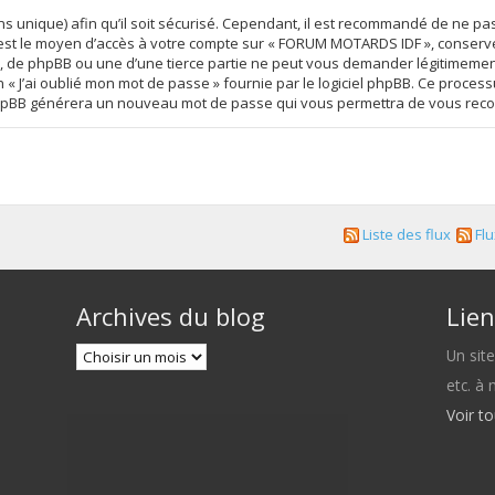
s unique) afin qu’il soit sécurisé. Cependant, il est recommandé de ne pa
se est le moyen d’accès à votre compte sur « FORUM MOTARDS IDF », conser
 de phpBB ou une d’une tierce partie ne peut vous demander légitimement
on « J’ai oublié mon mot de passe » fournie par le logiciel phpBB. Ce proc
iel phpBB générera un nouveau mot de passe qui vous permettra de vous rec
Liste des flux
Flu
Archives du blog
Lien
Un sit
etc. à
Voir t