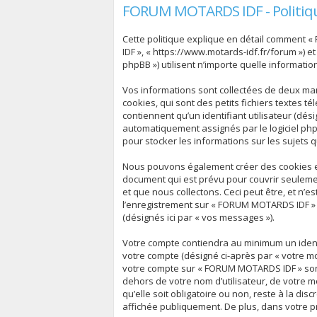
FORUM MOTARDS IDF - Politiqu
Cette politique explique en détail comment «
IDF », « https://www.motards-idf.fr/forum ») et
phpBB ») utilisent n’importe quelle informatio
Vos informations sont collectées de deux ma
cookies, qui sont des petits fichiers textes 
contiennent qu’un identifiant utilisateur (dési
automatiquement assignés par le logiciel php
pour stocker les informations sur les sujets 
Nous pouvons également créer des cookies ex
document qui est prévu pour couvrir seuleme
et que nous collectons. Ceci peut être, et n’es
l’enregistrement sur « FORUM MOTARDS IDF » (
(désignés ici par « vos messages »).
Votre compte contiendra au minimum un identif
votre compte (désigné ci-après par « votre mo
votre compte sur « FORUM MOTARDS IDF » sont
dehors de votre nom d’utilisateur, de votre 
qu’elle soit obligatoire ou non, reste à la d
affichée publiquement. De plus, dans votre pr