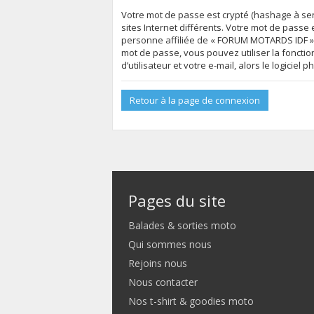
Votre mot de passe est crypté (hashage à sen
sites Internet différents. Votre mot de pas
personne affiliée de « FORUM MOTARDS IDF »,
mot de passe, vous pouvez utiliser la foncti
d’utilisateur et votre e-mail, alors le logic
Retour à la page de connexion
Pages du site
Balades & sorties moto
Qui sommes nous
Rejoins nous
Nous contacter
Nos t-shirt & goodies moto