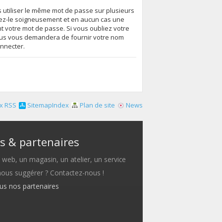
s utiliser le même mot de passe sur plusieurs
vez-le soigneusement et en aucun cas une
 votre mot de passe. Si vous oubliez votre
essus vous demandera de fournir votre nom
onnecter.
x RSS
SitemapIndex
Plan de site
News
s & partenaires
e web, un magasin, un atelier, un service
 nous suggérer ? Contactez-nous !
ous nos partenaires