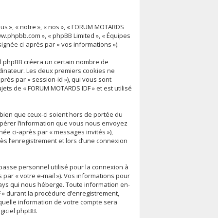
ous », « notre », « nos », « FORUM MOTARDS
« www.phpbb.com », « phpBB Limited », « Équipes
signée ci-après par « vos informations »).
el phpBB créera un certain nombre de
ordinateur. Les deux premiers cookies ne
après par « session-id »), qui vous sont
jets de « FORUM MOTARDS IDF » et est utilisé
ien que ceux-ci soient hors de portée du
upérer l’information que vous nous envoyez
ignée ci-après par « messages invités »),
ès l’enregistrement et lors d’une connexion
 passe personnel utilisé pour la connexion à
 par « votre e-mail »). Vos informations pour
ays qui nous héberge. Toute information en-
 » durant la procédure d’enregistrement,
 quelle information de votre compte sera
giciel phpBB.