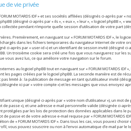
e de vie privée
 FORUM MOTARDS IDF » et ses sociétés affiliées (désignés ci-après par « n
 phpBB (désigné ci-après par « ils », « eux », « leur », « logiciel phpBB », 
n collectée pendant n’importe quelle session d’utilisation de votre part (dé
nières. Premièrement, en naviguant sur « FORUM MOTARDS IDF », le logici
téléchargés dans les fichiers temporaires du navigateur Internet de votre 
gné ci-après par « user-id ») et un identifiant de session invité (désigné ci-
BB. Un troisième cookie sera créé une fois que vous naviguerez sur les su
que vous avez lus, ce qui améliore votre navigation sur le forum.
ternes au logiciel phpBB tout en naviguant sur « FORUM MOTARDS IDF », b
nt les pages créées par le logiciel phpBB. La seconde manière est de réc
t pas limité à : la publication de message en tant qu’utilisateur invité (dés
désignée ici par « votre compte ») et les messages que vous envoyez apr
iant unique (désigné ci-après par « votre nom d’utilisateur »), un mot de
t de passe »), et une adresse e-mail personnelle valide (désignée ci-après
 protégées par les lois de protection des données applicables dans le p
mot de passe et de votre adresse e-mail requise par « FORUM MOTARDS IDF
iscrétion de « FORUM MOTARDS IDF ». Dans tous les cas, vous pouvez choisir
ofil, vous pouvez souscrire ou non à l’envoi automatique d’e-mail par le lo