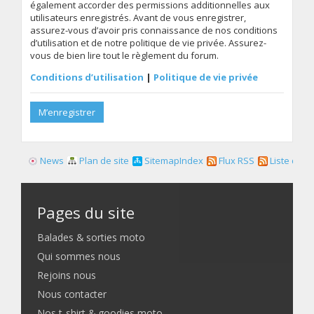
également accorder des permissions additionnelles aux
utilisateurs enregistrés. Avant de vous enregistrer,
assurez-vous d’avoir pris connaissance de nos conditions
d’utilisation et de notre politique de vie privée. Assurez-
vous de bien lire tout le règlement du forum.
Conditions d’utilisation
|
Politique de vie privée
M’enregistrer
News
Plan de site
SitemapIndex
Flux RSS
Liste des f
Pages du site
Balades & sorties moto
Qui sommes nous
Rejoins nous
Nous contacter
Nos t-shirt & goodies moto