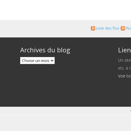
Liste des flux
Flu
Archives du blog
Lien
Un sit
etc. à
Voir t