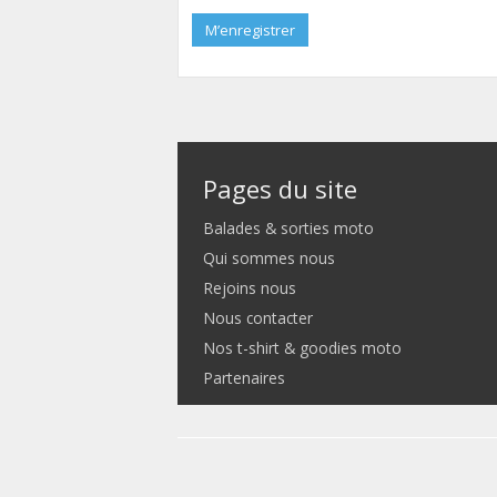
M’enregistrer
Pages du site
Balades & sorties moto
Qui sommes nous
Rejoins nous
Nous contacter
Nos t-shirt & goodies moto
Partenaires