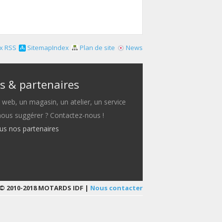
x RSS
SitemapIndex
Plan de site
News
s & partenaires
e web, un magasin, un atelier, un service
 nous suggérer ? Contactez-nous !
ous nos partenaires
© 2010-2018 MOTARDS IDF |
Nous contacter