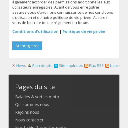
également accorder des permissions additionnelles aux
utilisateurs enregistrés. Avant de vous enregistrer,
assurez-vous d’avoir pris connaissance de nos conditions
d’utilisation et de notre politique de vie privée. Assurez-
vous de bien lire tout le règlement du forum.
Conditions d’utilisation
|
Politique de vie privée
M’enregistrer
News
Plan de site
SitemapIndex
Flux RSS
Liste des f
Pages du site
Balades & sorties moto
Qui sommes nous
Rejoins nous
Nous contacter
Nos t-shirt & goodies moto