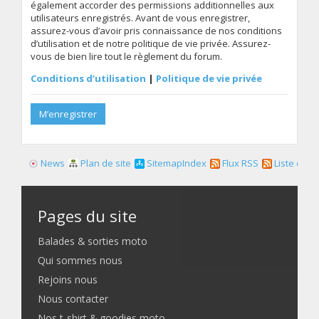
également accorder des permissions additionnelles aux
utilisateurs enregistrés. Avant de vous enregistrer,
assurez-vous d’avoir pris connaissance de nos conditions
d’utilisation et de notre politique de vie privée. Assurez-
vous de bien lire tout le règlement du forum.
Conditions d’utilisation
|
Politique de vie privée
M’enregistrer
News
Plan de site
SitemapIndex
Flux RSS
Liste des f
Pages du site
Balades & sorties moto
Qui sommes nous
Rejoins nous
Nous contacter
Nos t-shirt & goodies moto