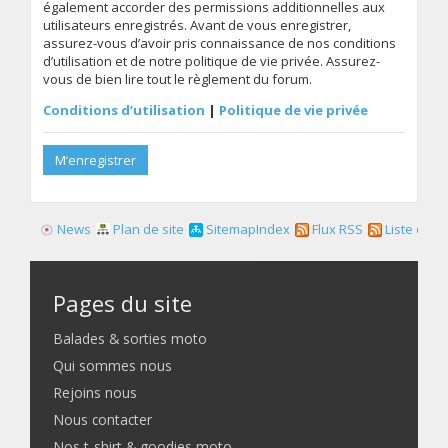
également accorder des permissions additionnelles aux
utilisateurs enregistrés. Avant de vous enregistrer,
assurez-vous d’avoir pris connaissance de nos conditions
d’utilisation et de notre politique de vie privée. Assurez-
vous de bien lire tout le règlement du forum.
Conditions d’utilisation
|
Politique de vie privée
M’enregistrer
News
Plan de site
SitemapIndex
Flux RSS
Liste des f
Pages du site
Balades & sorties moto
Qui sommes nous
Rejoins nous
Nous contacter
Nos t-shirt & goodies moto