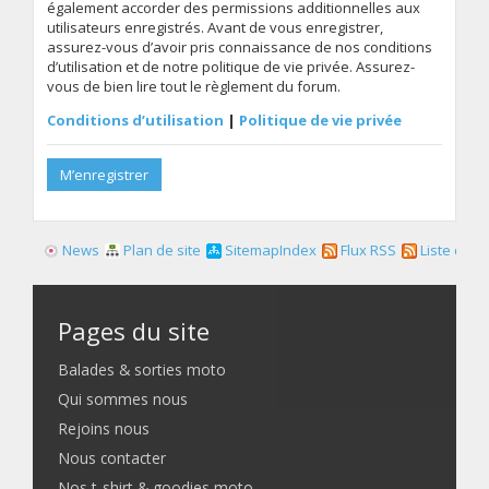
également accorder des permissions additionnelles aux
utilisateurs enregistrés. Avant de vous enregistrer,
assurez-vous d’avoir pris connaissance de nos conditions
d’utilisation et de notre politique de vie privée. Assurez-
vous de bien lire tout le règlement du forum.
Conditions d’utilisation
|
Politique de vie privée
M’enregistrer
News
Plan de site
SitemapIndex
Flux RSS
Liste des f
Pages du site
Balades & sorties moto
Qui sommes nous
Rejoins nous
Nous contacter
Nos t-shirt & goodies moto