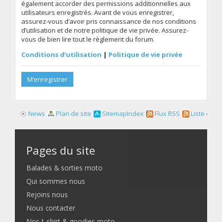
également accorder des permissions additionnelles aux
utilisateurs enregistrés. Avant de vous enregistrer,
assurez-vous d’avoir pris connaissance de nos conditions
d’utilisation et de notre politique de vie privée. Assurez-
vous de bien lire tout le règlement du forum.
Conditions d’utilisation
|
Politique de vie privée
M’enregistrer
News
Plan de site
SitemapIndex
Flux RSS
Liste des f
Pages du site
Balades & sorties moto
Qui sommes nous
Rejoins nous
Nous contacter
Nos t-shirt & goodies moto