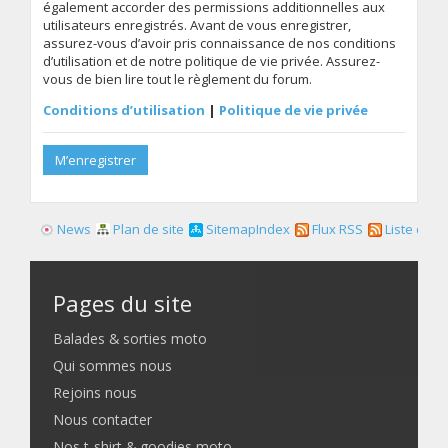
également accorder des permissions additionnelles aux
utilisateurs enregistrés. Avant de vous enregistrer,
assurez-vous d’avoir pris connaissance de nos conditions
d’utilisation et de notre politique de vie privée. Assurez-
vous de bien lire tout le règlement du forum.
Conditions d’utilisation
|
Politique de vie privée
M’enregistrer
News
Plan de site
SitemapIndex
Flux RSS
Liste des f
Pages du site
Balades & sorties moto
Qui sommes nous
Rejoins nous
Nous contacter
Nos t-shirt & goodies moto