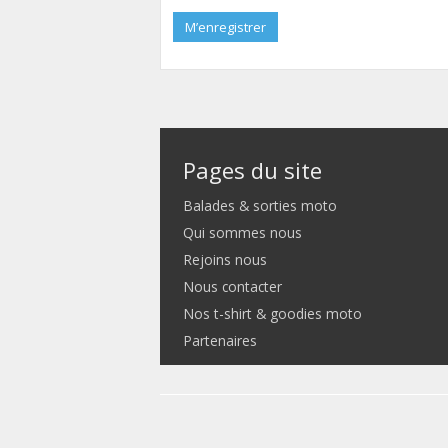
M’enregistrer
Pages du site
Balades & sorties moto
Qui sommes nous
Rejoins nous
Nous contacter
Nos t-shirt & goodies moto
Partenaires