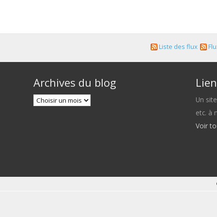
Liste des flux
Flu
Archives du blog
Lien
Un sit
etc. à
Voir t