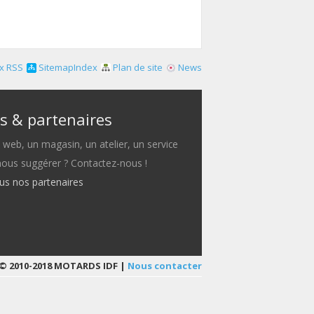
x RSS
SitemapIndex
Plan de site
News
s & partenaires
e web, un magasin, un atelier, un service
 nous suggérer ? Contactez-nous !
ous nos partenaires
© 2010-2018 MOTARDS IDF |
Nous contacter