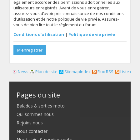
également accorder des permissions additionnelles aux
utilisateurs enregistrés. Avant de vous enregistrer,
assurez-vous d’avoir pris connaissance de nos conditions
d’utilisation et de notre politique de vie privée. Assurez-
vous de bien lire tout le règlement du forum.
Conditions d’utilisation
|
Politique de vie privée
M’enregistrer
News
Plan de site
SitemapIndex
Flux RSS
Liste des f
Pages du site
Balades & sorties moto
Qui sommes nous
Rejoins nous
Nous contacter
Nos t-shirt & goodies moto