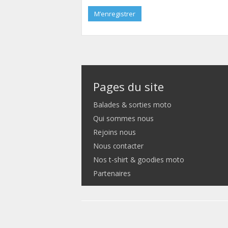
M’enregistrer
Pages du site
Balades & sorties moto
Qui sommes nous
Rejoins nous
Nous contacter
Nos t-shirt & goodies moto
Partenaires