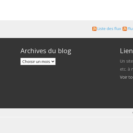
Liste des flux
Flu
Archives du blog
Lien
Un sit
etc. à
Voir t