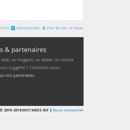
x RSS
SitemapIndex
Plan de site
News
s & partenaires
e web, un magasin, un atelier, un service
 nous suggérer ? Contactez-nous !
ous nos partenaires
© 2010-2018 MOTARDS IDF |
Nous contacter